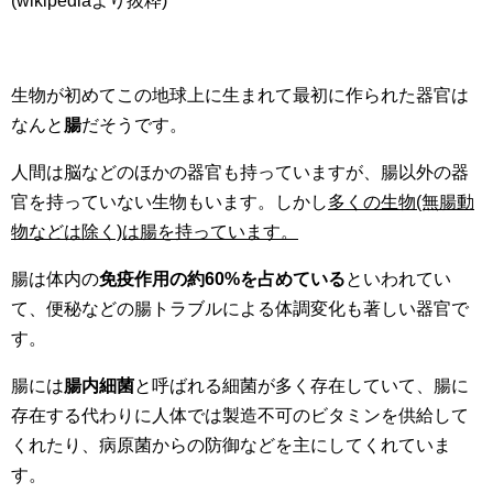
(wikipediaより抜粋)
生物が初めてこの地球上に生まれて最初に作られた器官は
なんと
腸
だそうです。
人間は脳などのほかの器官も持っていますが、腸以外の器
官を持っていない生物もいます。しかし
多くの生物(無腸動
物などは除く)は腸を持っています。
腸は体内の
免疫作用の約60%を占めている
といわれてい
て、便秘などの腸トラブルによる体調変化も著しい器官で
す。
腸には
腸内細菌
と呼ばれる細菌が多く存在していて、腸に
存在する代わりに人体では製造不可のビタミンを供給して
くれたり、病原菌からの防御などを主にしてくれていま
す。