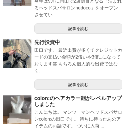
今年は9月に岡山で2店舗目となる「泊まれ
るヘッドスパサロンnedoco」をオープン
させてい...
記事を読む
先行投資中
田口です。 最近出費が多くてクレジットカ
ードの支払い金額が2倍いや3倍...になって
おります笑 もちろん個人的な出費ではな
く、...
記事を読む
colon:のヘアカラー剤がレベルアップ
しました
こんにちは。 マンツーマンヘッドスパサロ
ンcolon:の田口です。 待ちに待ったあのア
イテムのお話です。 ついに入荷 ...