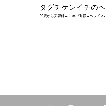
タグチケンイチのヘ
20歳から美容師→11年で退職→ヘッド