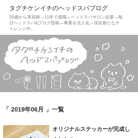
タグチケンイチのヘッドスパブログ
20歳から美容師→11年で退職→ヘッドスパサロン起業→毎
日ヘッドスパ&ブログ投稿→事業を法人化→現在新たなチ
ャレンジ中。
「 2019年06月 」一覧
オリジナルステッカーが完成し