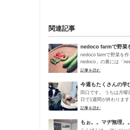
関連記事
nedoco farmで
nedoco farmで
nedoco」の裏には「nedo
記事を読む
今週もたくさんの学
田口です。 うちは月
日で1週間が終わります。
記事を読む
もぉ。。マヂ無理。。U