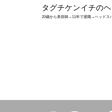
タグチケンイチのヘ
20歳から美容師→11年で退職→ヘッド