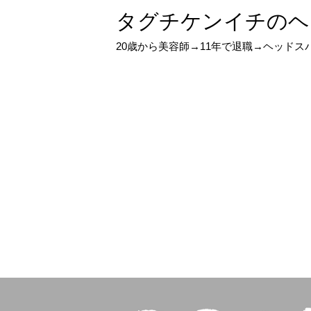
タグチケンイチのヘ
20歳から美容師→11年で退職→ヘッド