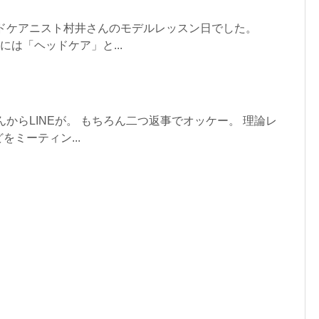
ッドケアニスト村井さんのモデルレッスン日でした。
術には「ヘッドケア」と...
んからLINEが。 もちろん二つ返事でオッケー。 理論レ
ミーティン...