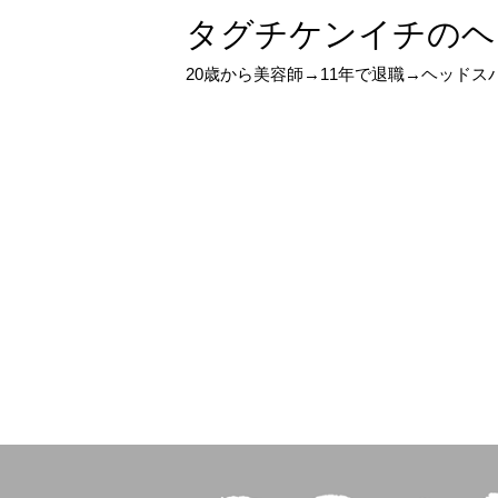
タグチケンイチのヘ
20歳から美容師→11年で退職→ヘッド