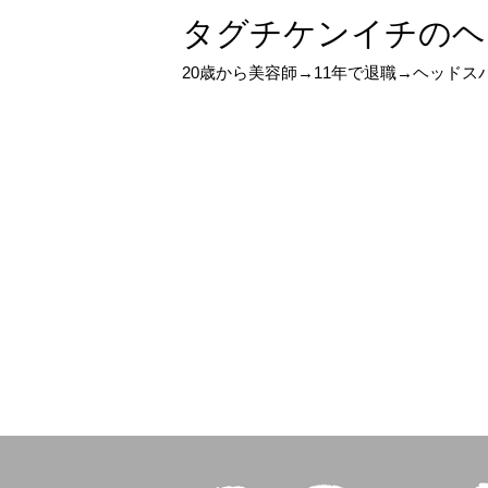
タグチケンイチのヘ
20歳から美容師→11年で退職→ヘッド