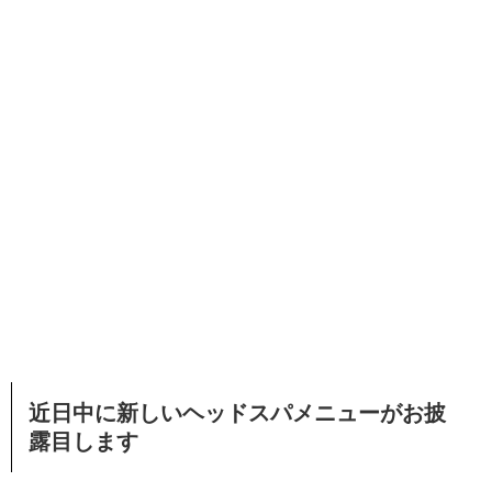
近日中に新しいヘッドスパメニューがお披
露目します