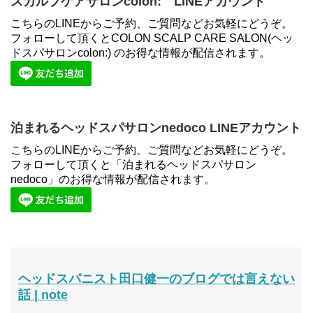
スカルプケアサロンcolon: LINEアカウント
こちらのLINEからご予約、ご質問などお気軽にどうぞ。
フォローして頂くとCOLON SCALP CARE SALON(ヘッ
ドスパサロンcolon:) のお得な情報が配信されます。
泊まれるヘッドスパサロンnedoco LINEアカウント
こちらのLINEからご予約、ご質問などお気軽にどうぞ。
フォローして頂くと「泊まれるヘッドスパサロン
nedoco」のお得な情報が配信されます。
ヘッドスパニスト田口健一のブログでは言えない
話 | note