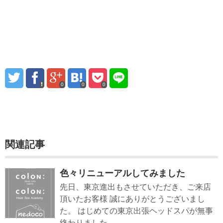
0
0
0
関連記事
色々リニューアルしてみました
先日、東京進出もさせていただき、ご来店
頂いたお客様 誠にありがとうございまし
た。 はじめての東京出張ヘッドスパが無事
終わりました...