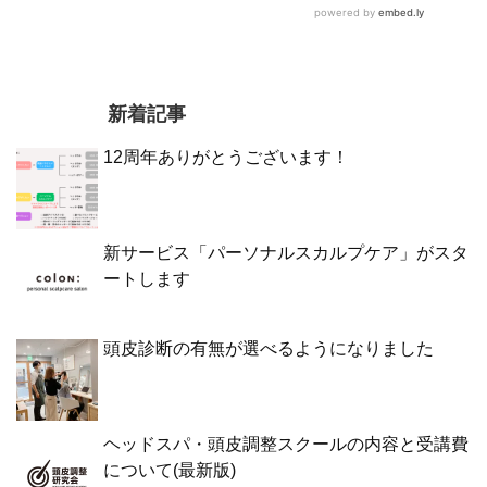
新着記事
12周年ありがとうございます！
新サービス「パーソナルスカルプケア」がスタ
ートします
頭皮診断の有無が選べるようになりました
ヘッドスパ・頭皮調整スクールの内容と受講費
について(最新版)