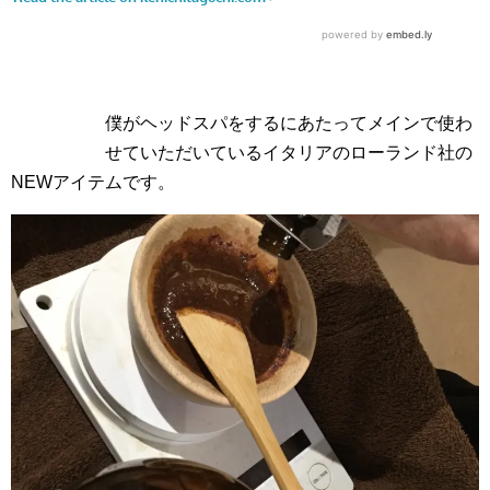
僕がヘッドスパをするにあたってメインで使わ
せていただいているイタリアのローランド社の
NEWアイテムです。