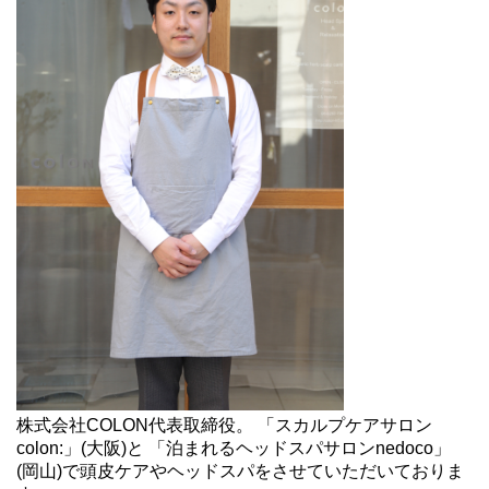
株式会社COLON代表取締役。 「スカルプケアサロン
colon:」(大阪)と 「泊まれるヘッドスパサロンnedoco」
(岡山)で頭皮ケアやヘッドスパをさせていただいておりま