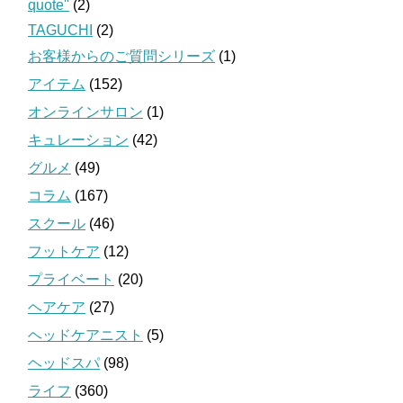
quote''
(2)
TAGUCHI
(2)
お客様からのご質問シリーズ
(1)
アイテム
(152)
オンラインサロン
(1)
キュレーション
(42)
グルメ
(49)
コラム
(167)
スクール
(46)
フットケア
(12)
プライベート
(20)
ヘアケア
(27)
ヘッドケアニスト
(5)
ヘッドスパ
(98)
ライフ
(360)