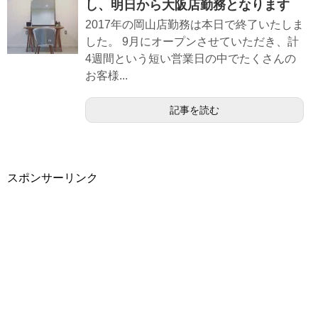
し、明日から大阪店勤務となります
2017年の岡山店勤務は本日で終了いたしま
した。 9月にオープンさせていただき、計
4週間という短い営業日の中でたくさんの
お客様...
記事を読む
スポンサーリンク