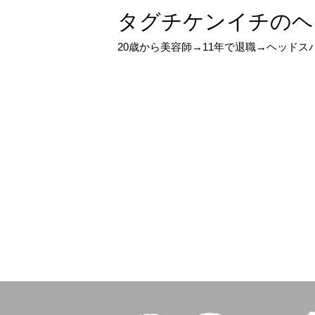
タグチケンイチのヘ
20歳から美容師→11年で退職→ヘッド