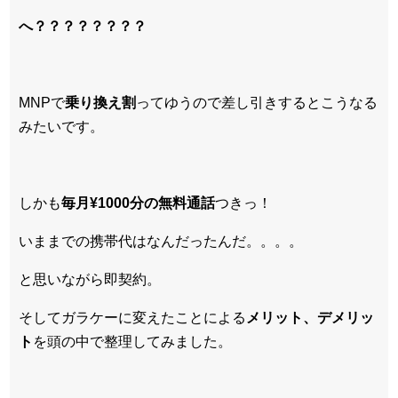
へ？？？？？？？？
MNPで
乗り換え割
ってゆうので差し引きするとこうなる
みたいです。
しかも
毎月¥1000分の無料通話
つきっ！
いままでの携帯代はなんだったんだ。。。。
と思いながら即契約。
そしてガラケーに変えたことによる
メリット、デメリッ
ト
を頭の中で整理してみました。