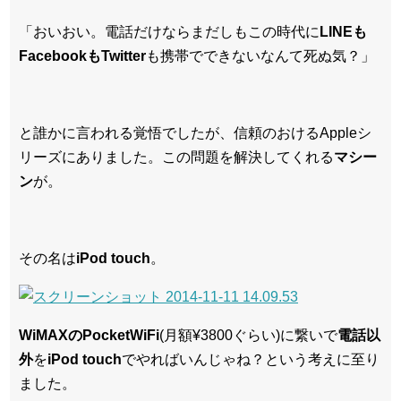
「おいおい。電話だけならまだしもこの時代に
LINEも
FacebookもTwitter
も携帯でできないなんて死ぬ気？」
と誰かに言われる覚悟でしたが、信頼のおけるAppleシ
リーズにありました。この問題を解決してくれる
マシー
ン
が。
その名は
iPod touch
。
WiMAXのPocketWiFi
(月額¥3800ぐらい)に繋いで
電話以
外
を
iPod touch
でやればいんじゃね？という考えに至り
ました。