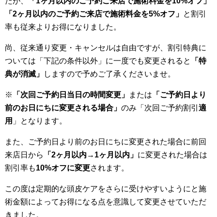
たが、
「1ヶ月以内のご予約ご来店で施術料金を10%オフ」
「2ヶ月以内のご予約ご来店で施術料金を5%オフ」
と割引
率も従来よりお得になりました。
尚、従来通り変更・キャンセルは自由ですが、割引特典に
ついては「下記の条件以外」に一度でも変更されると
「特
典が消滅」
しますので予めご了承くださいませ。
※
「次回ご予約日当日の時間変更」
または
「ご予約日より
前のお日にちに変更される場合」
のみ「次回ご予約割引
適
用
」となります。
また、ご予約日より前のお日にちに変更された場合に前回
来店日から
「2ヶ月以内→1ヶ月以内」
に変更された場合は
割引率も
10%オフに変更
されます。
この度は定期的な頭皮ケアをさらに受けやすいようにと施
術金額によってお得になる点を意識して変更させていただ
きました。