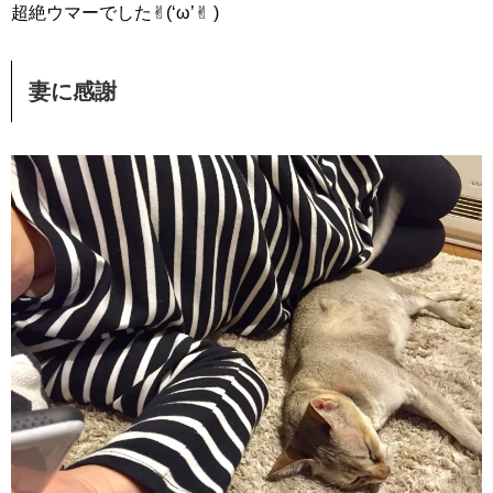
超絶ウマーでした✌︎(‘ω’✌︎ )
妻に感謝