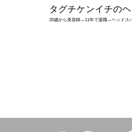
タグチケンイチのヘ
20歳から美容師→11年で退職→ヘッド